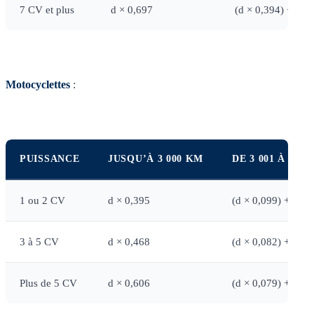
7 CV et plus
d × 0,697
(d × 0,394) + 1 5
Motocyclettes
:
PUISSANCE
JUSQU’À 3 000 KM
DE 3 001 À 6 00
1 ou 2 CV
d × 0,395
(d × 0,099) + 891
3 à 5 CV
d × 0,468
(d × 0,082) + 1 15
Plus de 5 CV
d × 0,606
(d × 0,079) + 1 58