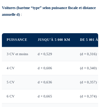
Voitures (barème “type” selon puissance fiscale et distance
annuelle d)
:
PUISSANCE
JUSQU’À 5 000 KM
DE 5 001 À 20 
3 CV et moins
d × 0,529
(d × 0,316) + 1 0
4 CV
d × 0,606
(d × 0,340) + 1 3
5 CV
d × 0,636
(d × 0,357) + 1 3
6 CV
d × 0,665
(d × 0,374) + 1 4