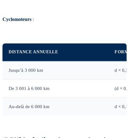
Cyclomoteurs
:
DISTANCE ANNUELLE
FORMULE
Jusqu’à 3 000 km
d × 0,315
De 3 001 à 6 000 km
(d × 0,079)
Au-delà de 6 000 km
d × 0,198