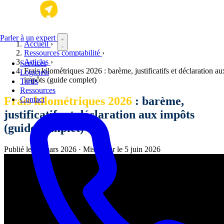
Aller au contenu principal
Parler à un expert
Accueil
›
Ressources comptabilité
›
Articles
›
Services
Frais kilométriques 2026 : barème, justificatifs et déclaration au
Logiciels
impôts (guide complet)
Tarifs
Ressources
Frais kilométriques 2026
: barème,
Contact
justificatifs et déclaration aux impôts
(guide complet)
Publié le
22 mars 2026
·
Mis à jour le
5 juin 2026