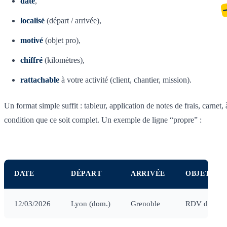
daté
,
localisé
(départ / arrivée),
motivé
(objet pro),
chiffré
(kilomètres),
rattachable
à votre activité (client, chantier, mission).
Un format simple suffit : tableur, application de notes de frais, carnet, 
condition que ce soit complet. Un exemple de ligne “propre” :
DATE
DÉPART
ARRIVÉE
OBJET
12/03/2026
Lyon (dom.)
Grenoble
RDV devis + v