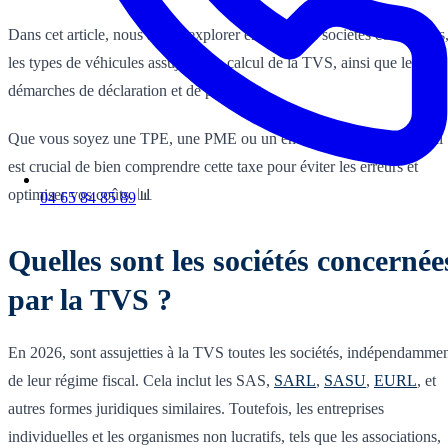
Dans cet article, nous allons explorer en détail les sociétés concernées
les types de véhicules assujettis, le calcul de la TVS, ainsi que les
démarches de déclaration et de paiement.
Que vous soyez une TPE, une PME ou un entrepreneur individuel, il
est crucial de bien comprendre cette taxe pour éviter les erreurs et
optimiser vos coûts. 📊
04 65 84 85 89
Quelles sont les sociétés concernée
par la TVS ?
En 2026, sont assujetties à la TVS toutes les sociétés, indépendamme
de leur régime fiscal. Cela inclut les SAS,
SARL
,
SASU
,
EURL
, et
autres formes juridiques similaires. Toutefois, les entreprises
individuelles et les organismes non lucratifs, tels que les associations,