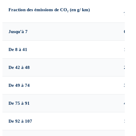
Fraction des émissions de CO₂ (en g/
km)
Tarif 
Jusqu’à 7
0
De 8 à 41
1
De 42 à 48
2
De 49 à 74
3
De 75 à 91
4
De 92 à 107
10