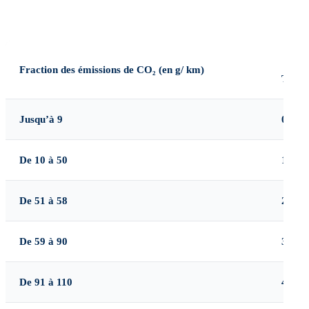
Fraction des émissions de CO₂ (en g/ km)
Tarif 
Jusqu’à 9
0
De 10 à 50
1
De 51 à 58
2
De 59 à 90
3
De 91 à 110
4