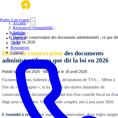
Aller au contenu principal
Parler à un expert
Accueil
›
Ressources comptabilité
›
Articles
›
Services
Durée de conservation des documents administratifs : ce que dit
Logiciels
la loi en 2026
Tarifs
Ressources
Durée de conservation
des documents
Contact
administratifs : ce que dit la loi en 2026
Publié le
16 avril 2026
·
Mis à jour le
18 avril 2026
Factures, contrats, bulletins de paie, déclarations de TVA… Même à
l'ère du « zéro papier », la loi impose des durées minimales de
conservation. Un document manquant lors d'un contrôle fiscal ou d'u
litige peut coûter cher. Voici le guide complet, mis à jour pour 2026.
L'essentiel à retenir :
en matière de conservation, deux règles simple