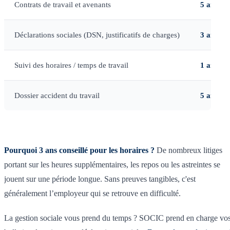
Contrats de travail et avenants
5 ans
(da
Déclarations sociales (DSN, justificatifs de charges)
3 ans m
Suivi des horaires / temps de travail
1 an mi
Dossier accident du travail
5 ans
Pourquoi 3 ans conseillé pour les horaires ?
De nombreux litiges
portant sur les heures supplémentaires, les repos ou les astreintes se
jouent sur une période longue. Sans preuves tangibles, c'est
généralement l’employeur qui se retrouve en difficulté.
La gestion sociale vous prend du temps ? SOCIC prend en charge vo