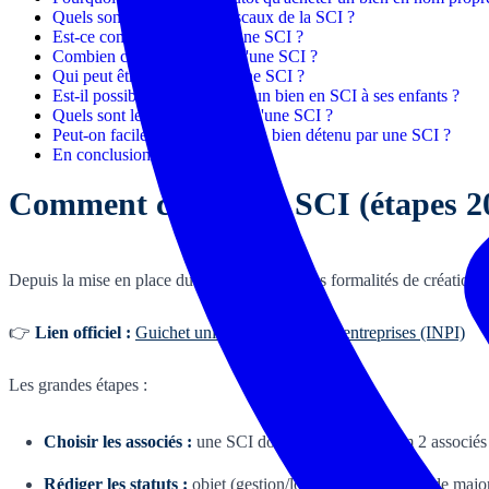
Quels sont les avantages fiscaux de la SCI ?
Est-ce compliqué de créer une SCI ?
Combien coûte la création d'une SCI ?
Qui peut être associé dans une SCI ?
Est-il possible de transmettre un bien en SCI à ses enfants ?
Quels sont les inconvénients d'une SCI ?
Peut-on facilement revendre un bien détenu par une SCI ?
En conclusion
Comment créer une SCI (étapes 2
Depuis la mise en place du guichet unique, les formalités de création s
👉
Lien officiel :
Guichet unique – formalités d'entreprises (INPI)
Les grandes étapes :
Choisir les associés :
une SCI doit avoir au minimum 2 associés 
Rédiger les statuts :
objet (gestion/location nue), règles de major