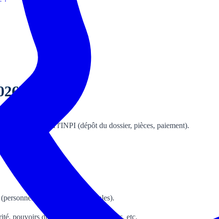
026)
e font en ligne via l'INPI (dépôt du dossier, pièces, paiement).
(personnes physiques et/ou morales).
ité, pouvoirs du gérant, cession de parts, etc.