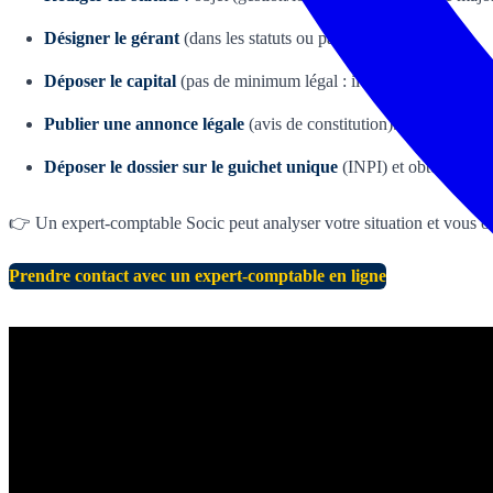
Désigner le gérant
(dans les statuts ou par acte séparé).
Déposer le capital
(pas de minimum légal : il peut être fixé à 1 €,
Publier une annonce légale
(avis de constitution).
Déposer le dossier sur le guichet unique
(INPI) et obtenir l'im
👉 Un expert-comptable Socic peut analyser votre situation et vous ori
Prendre contact avec un expert-comptable en ligne