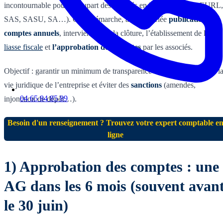
incontournable pour la plupart des sociétés en France (SARL, EURL,
SAS, SASU, SA…). Cette démarche, aussi appelée
publication des
comptes annuels
, intervient après la clôture, l’établissement de la
liasse fiscale
et
l’approbation des comptes
par les associés.
Objectif : garantir un minimum de transparence financière, sécuriser l
vie juridique de l’entreprise et éviter des
sanctions
(amendes,
04 65 84 85 89
injonction de dépôt…).
Besoin d'un renseignement ? Trouvez votre expert comptable e
ligne
1) Approbation des comptes : une
AG dans les 6 mois (souvent avan
le 30 juin)