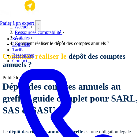
Aller au contenu principal
Parler à un expert
Accueil
›
Ressources comptabilité
›
Articles
›
Services
Comment réaliser le dépôt des comptes annuels ?
Logiciels
Tarifs
Comment réaliser le
dépôt des comptes
Ressources
Contact
annuels ?
Publié le
31 mars 2026
Dépôt des comptes annuels au
greffe : guide complet pour SARL
SAS et SASU
Le
dépôt des comptes annuels au greffe
est une obligation légale