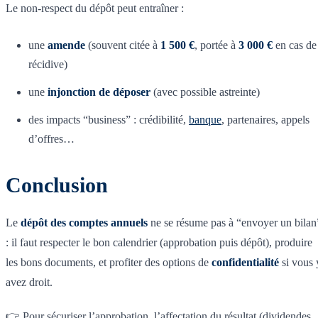
Le non-respect du dépôt peut entraîner :
une
amende
(souvent citée à
1 500 €
, portée à
3 000 €
en cas de
récidive)
une
injonction de déposer
(avec possible astreinte)
des impacts “business” : crédibilité,
banque
, partenaires, appels
d’offres…
Conclusion
Le
dépôt des comptes annuels
ne se résume pas à “envoyer un bilan
: il faut respecter le bon calendrier (approbation puis dépôt), produire
les bons documents, et profiter des options de
confidentialité
si vous 
avez droit.
👉 Pour sécuriser l’approbation, l’affectation du résultat (dividendes,