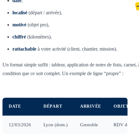
daté
,
localisé
(départ / arrivée),
motivé
(objet pro),
chiffré
(kilomètres),
rattachable
à votre activité (client, chantier, mission).
Un format simple suffit : tableur, application de notes de frais, carnet, 
condition que ce soit complet. Un exemple de ligne “propre” :
DATE
DÉPART
ARRIVÉE
OBJET
12/03/2026
Lyon (dom.)
Grenoble
RDV devis + v