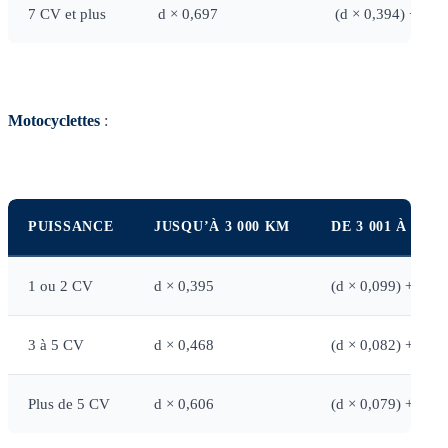
7 CV et plus
d × 0,697
(d × 0,394) + 1 5
Motocyclettes
:
PUISSANCE
JUSQU’À 3 000 KM
DE 3 001 À 6 00
1 ou 2 CV
d × 0,395
(d × 0,099) + 891
3 à 5 CV
d × 0,468
(d × 0,082) + 1 15
Plus de 5 CV
d × 0,606
(d × 0,079) + 1 58