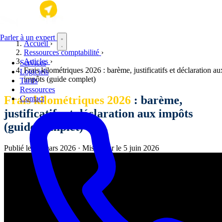
Aller au contenu principal
Parler à un expert
Accueil
›
Ressources comptabilité
›
Articles
›
Services
Frais kilométriques 2026 : barème, justificatifs et déclaration au
Logiciels
impôts (guide complet)
Tarifs
Ressources
Frais kilométriques 2026
: barème,
Contact
justificatifs et déclaration aux impôts
(guide complet)
Publié le
22 mars 2026
·
Mis à jour le
5 juin 2026