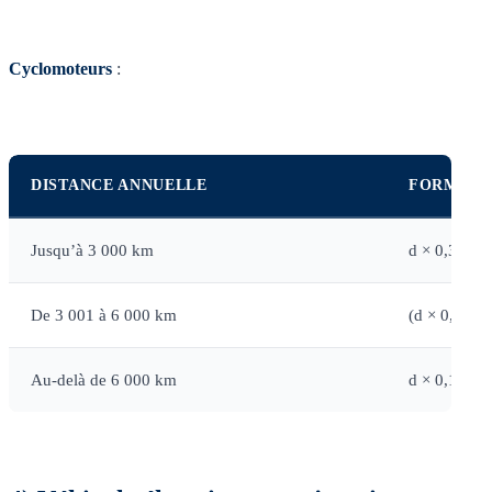
Cyclomoteurs
:
DISTANCE ANNUELLE
FORMULE
Jusqu’à 3 000 km
d × 0,315
De 3 001 à 6 000 km
(d × 0,079)
Au-delà de 6 000 km
d × 0,198