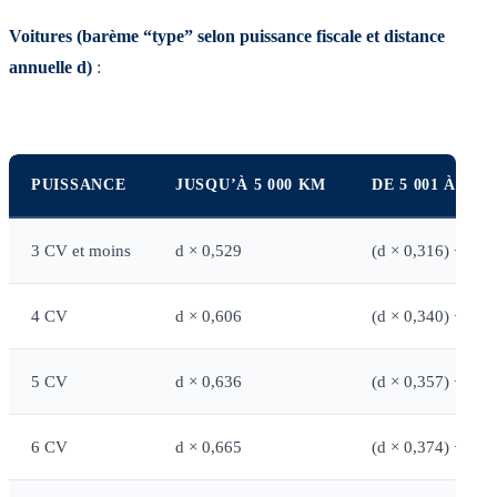
Voitures (barème “type” selon puissance fiscale et distance
annuelle d)
:
PUISSANCE
JUSQU’À 5 000 KM
DE 5 001 À 20 
3 CV et moins
d × 0,529
(d × 0,316) + 1 0
4 CV
d × 0,606
(d × 0,340) + 1 3
5 CV
d × 0,636
(d × 0,357) + 1 3
6 CV
d × 0,665
(d × 0,374) + 1 4