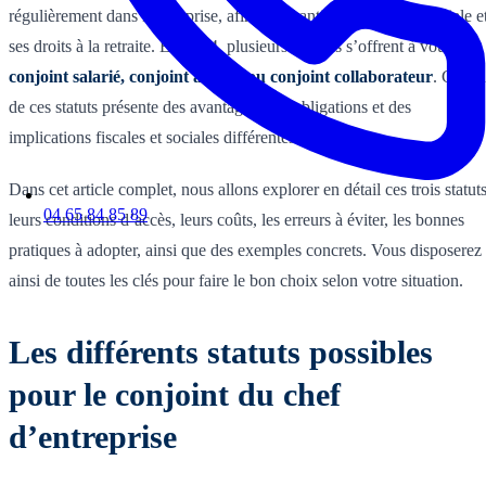
régulièrement dans l’entreprise, afin de garantir sa protection sociale e
ses droits à la retraite. En 2024, plusieurs options s’offrent à vous :
conjoint salarié, conjoint associé ou conjoint collaborateur
. Chac
de ces statuts présente des avantages, des obligations et des
implications fiscales et sociales différentes.
Dans cet article complet, nous allons explorer en détail ces trois statuts
04 65 84 85 89
leurs conditions d’accès, leurs coûts, les erreurs à éviter, les bonnes
pratiques à adopter, ainsi que des exemples concrets. Vous disposerez
ainsi de toutes les clés pour faire le bon choix selon votre situation.
Les différents statuts possibles
pour le conjoint du chef
d’entreprise