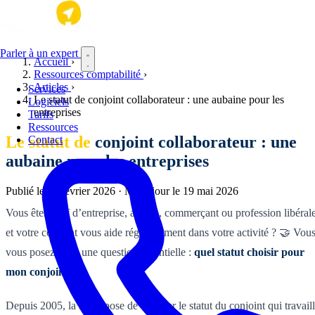
Aller au contenu principal
Parler à un expert
Accueil
›
Ressources comptabilité
›
Articles
›
Services
Le statut de conjoint collaborateur : une aubaine pour les
Logiciels
entreprises
Tarifs
Ressources
Le statut de
conjoint collaborateur : une
Contact
aubaine pour les entreprises
Publié le
15 février 2026
·
Mis à jour le
19 mai 2026
Vous êtes chef d’entreprise, artisan, commerçant ou profession libérale
et votre conjoint vous aide régulièrement dans votre activité ? 🤝 Vou
vous posez alors une question essentielle :
quel statut choisir pour
mon conjoint ?
Depuis 2005, la loi impose de déclarer le statut du conjoint qui travail