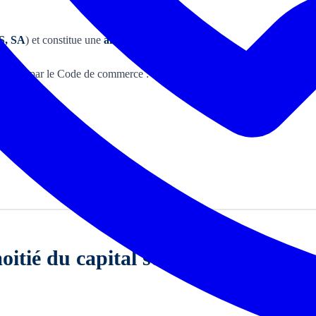
S, SA
) et constitue une
alerte juridique majeure
.
révue par le Code de commerce :
itié du capital social : définition