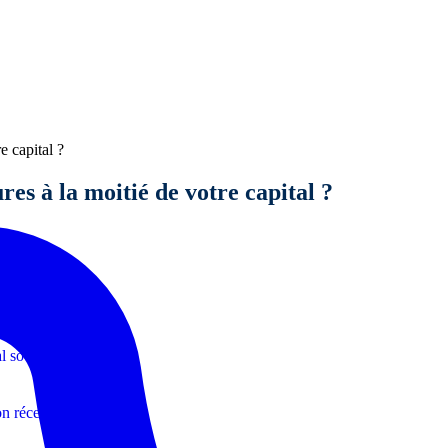
e capital ?
res à la moitié de votre capital ?
ion
l social ?
on récente