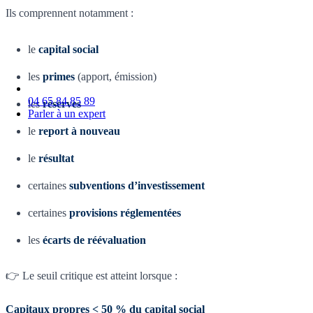
Ils comprennent notamment :
le
capital social
les
primes
(apport, émission)
04 65 84 85 89
les
réserves
Parler à un expert
le
report à nouveau
le
résultat
certaines
subventions d’investissement
certaines
provisions réglementées
les
écarts de réévaluation
👉 Le seuil critique est atteint lorsque :
Capitaux propres < 50 % du capital social