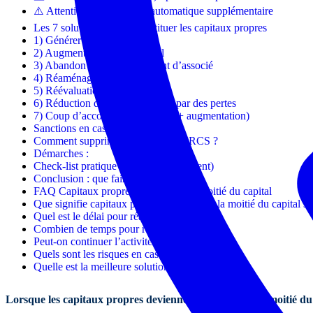
⚠️ Attention : pas de délai automatique supplémentaire
Les 7 solutions pour reconstituer les capitaux propres
1) Générer des bénéfices
2) Augmenter le capital social
3) Abandon de compte courant d’associé
4) Réaménagement des dettes
5) Réévaluation libre des actifs
6) Réduction de capital motivée par des pertes
7) Coup d’accordéon (réduction + augmentation)
Sanctions en cas de non-respect
Comment supprimer la mention au RCS ?
Démarches :
Check-list pratique (à suivre absolument)
Conclusion : que faire concrètement ?
FAQ Capitaux propres inférieurs à la moitié du capital
Que signifie capitaux propres inférieurs à la moitié du capital so
Quel est le délai pour réagir ?
Combien de temps pour régulariser ?
Peut-on continuer l’activité ?
Quels sont les risques en cas d’inaction ?
Quelle est la meilleure solution ?
Lorsque les capitaux propres deviennent inférieurs à la moitié du ca