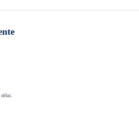
ente
 délai.