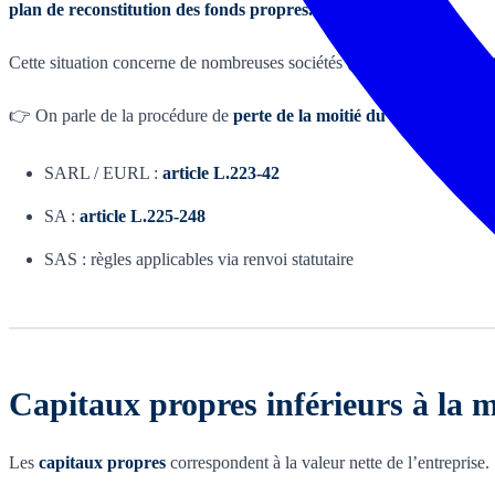
plan de reconstitution des fonds propres.
Cette situation concerne de nombreuses sociétés (
SARL
,
EURL
, SA
👉 On parle de la procédure de
perte de la moitié du capital social
p
SARL / EURL :
article L.223-42
SA :
article L.225-248
SAS : règles applicables via renvoi statutaire
Capitaux propres inférieurs à la mo
Les
capitaux propres
correspondent à la valeur nette de l’entreprise.