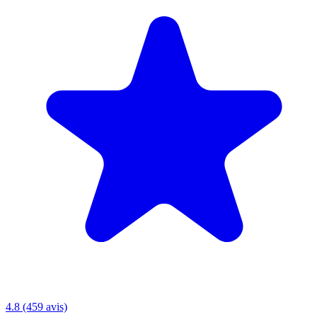
4.8
(459 avis)