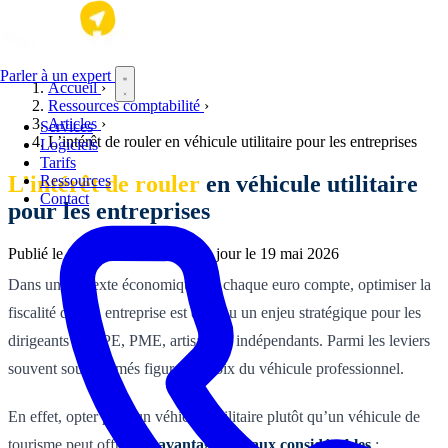
Aller au contenu principal
Parler à un expert
Accueil
›
Ressources comptabilité
›
Articles
›
Services
L’intérêt de rouler en véhicule utilitaire pour les entreprises
Logiciels
Tarifs
L’intérêt de rouler
en véhicule utilitaire
Ressources
Contact
pour les entreprises
Publié le
15 février 2026
·
Mis à jour le
19 mai 2026
Dans un contexte économique où chaque euro compte, optimiser la
fiscalité de son entreprise est devenu un enjeu stratégique pour les
dirigeants de TPE, PME, artisans et indépendants. Parmi les leviers
souvent sous-estimés figure le choix du véhicule professionnel.
En effet, opter pour un véhicule utilitaire plutôt qu’un véhicule de
tourisme peut offrir des
avantages fiscaux considérables
: