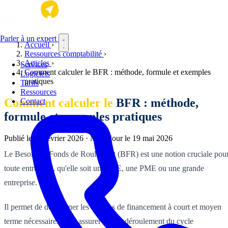
Aller au contenu principal
Parler à un expert
Accueil
›
Ressources comptabilité
›
Articles
›
Services
Comment calculer le BFR : méthode, formule et exemples
Logiciels
pratiques
Tarifs
Ressources
Comment calculer le
BFR : méthode,
Contact
formule et exemples pratiques
Publié le
23 février 2026
·
Mis à jour le
19 mai 2026
Le Besoin en Fonds de Roulement (BFR) est une notion cruciale pou
toute entreprise, qu'elle soit une TPE, une PME ou une grande
entreprise.
Il permet de déterminer les besoins de financement à court et moyen
terme nécessaires pour assurer le bon déroulement du cycle