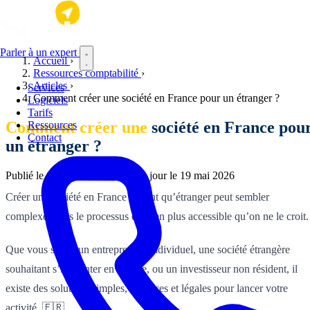
Aller au contenu principal
Parler à un expert
Accueil
›
Ressources comptabilité
›
Articles
›
Services
Comment créer une société en France pour un étranger ?
Logiciels
Tarifs
Comment créer une
société en France pou
Ressources
Contact
un étranger ?
Publié le
15 février 2026
·
Mis à jour le
19 mai 2026
Créer une société en France en tant qu’étranger peut sembler
complexe, mais le processus est bien plus accessible qu’on ne le croit.
Que vous soyez un entrepreneur individuel, une société étrangère
souhaitant s’implanter en France, ou un investisseur non résident, il
existe des solutions simples, efficaces et légales pour lancer votre
activité. 🇫🇷