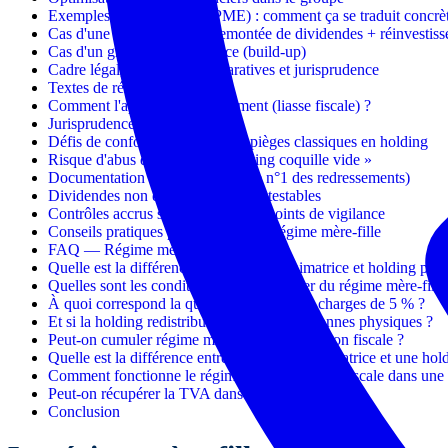
Exemples pratiques (TPE/PME) : comment ça se traduit concrè
Cas d'une PME familiale (remontée de dividendes + réinvestis
Cas d'un groupe en croissance (build-up)
Cadre légal, obligations déclaratives et jurisprudence
Textes de référence
Comment l'appliquer concrètement (liasse fiscale) ?
Jurisprudence clé (à connaître)
Défis de conformité fiscale : les pièges classiques en holding
Risque d'abus de droit : la « holding coquille vide »
Documentation incomplète (cause n°1 des redressements)
Dividendes non éligibles / flux contestables
Contrôles accrus sur les holdings : points de vigilance
Conseils pratiques pour sécuriser le régime mère-fille
FAQ — Régime mère-fille (holding)
Quelle est la différence entre holding animatrice et holding pass
Quelles sont les conditions pour bénéficier du régime mère-fille
À quoi correspond la quote-part de frais et charges de 5 % ?
Et si la holding redistribue ensuite aux personnes physiques ?
Peut-on cumuler régime mère-fille et intégration fiscale ?
Quelle est la différence entre une holding animatrice et une hol
Comment fonctionne le régime de l'intégration fiscale dans une
Peut-on récupérer la TVA dans une holding ?
Conclusion