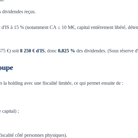
 dividendes reçus.
uit d'IS à 15 % (notamment CA ≤ 10 M€, capital entièrement libéré, déte
75 €) soit
8 250 € d'IS
, donc
0,825 %
des dividendes. (Sous réserve d'é
roupe
rs la holding avec une fiscalité limitée, ce qui permet ensuite de :
capital) ;
 fiscalité côté personnes physiques).