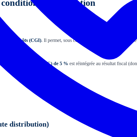
t conditions d'application
ral des impôts (CGI)
. Il permet, sous conditions, à une société mère d
e frais et charges (QPFC) de 5 %
est réintégrée au résultat fiscal (don
ute distribution)