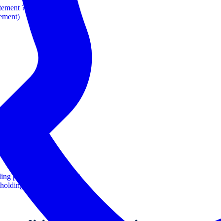
tement ?
sement)
ive ?
 ?
ding purement financière ?
 holding ?