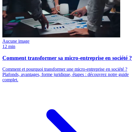
Aucune image
12 min
Comment transformer sa micro-entreprise en société ?
Comment et pourquoi transformer une micro-entreprise en société ?
Plafonds, avantages, forme juridique, étapes : découvrez notre guide
complet.