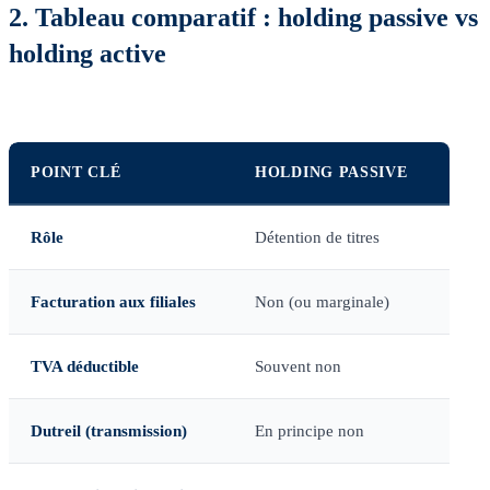
2. Tableau comparatif : holding passive vs
holding active
POINT CLÉ
HOLDING PASSIVE
HOL
Rôle
Détention de titres
Direc
Facturation aux filiales
Non (ou marginale)
Oui (
TVA déductible
Souvent non
Souve
Dutreil (transmission)
En principe non
Oui, 