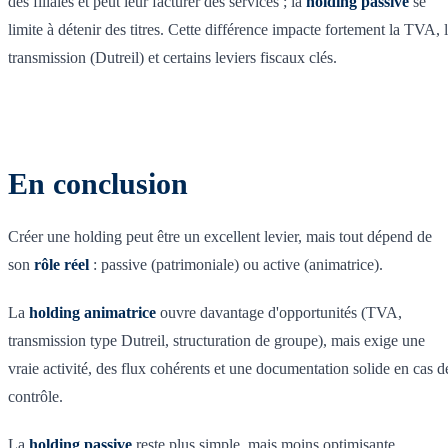
des filiales et peut leur facturer des services ; la
holding passive
se
limite à détenir des titres. Cette différence impacte fortement la TVA, 
transmission (Dutreil) et certains leviers fiscaux clés.
En conclusion
Créer une holding peut être un excellent levier, mais tout dépend de
son
rôle réel
: passive (patrimoniale) ou active (animatrice).
La
holding animatrice
ouvre davantage d'opportunités (TVA,
transmission type Dutreil, structuration de groupe), mais exige une
vraie activité, des flux cohérents et une documentation solide en cas d
contrôle.
La
holding passive
reste plus simple, mais moins optimisante