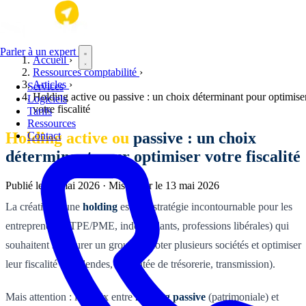
Aller au contenu principal
Parler à un expert
Accueil
›
Ressources comptabilité
›
Articles
›
Services
Holding active ou passive : un choix déterminant pour optimise
Logiciels
votre fiscalité
Tarifs
Ressources
Holding active ou
passive : un choix
Contact
déterminant pour optimiser votre fiscalité
Publié le
10 mai 2026
·
Mis à jour le
13 mai 2026
La création d'une
holding
est une stratégie incontournable pour les
entrepreneurs (TPE/PME, indépendants, professions libérales) qui
souhaitent structurer un groupe, piloter plusieurs sociétés et optimiser
leur fiscalité (dividendes, remontée de trésorerie, transmission).
Mais attention : le choix entre
holding passive
(patrimoniale) et