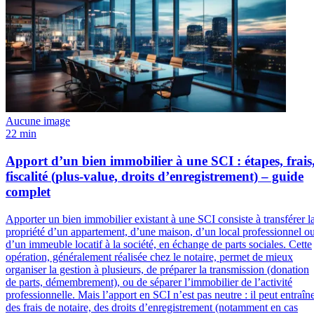
Aucune image
22 min
Apport d’un bien immobilier à une SCI : étapes, frais
fiscalité (plus-value, droits d’enregistrement) – guide
complet
Apporter un bien immobilier existant à une SCI consiste à transférer l
propriété d’un appartement, d’une maison, d’un local professionnel o
d’un immeuble locatif à la société, en échange de parts sociales. Cette
opération, généralement réalisée chez le notaire, permet de mieux
organiser la gestion à plusieurs, de préparer la transmission (donation
de parts, démembrement), ou de séparer l’immobilier de l’activité
professionnelle. Mais l’apport en SCI n’est pas neutre : il peut entraîn
des frais de notaire, des droits d’enregistrement (notamment en cas