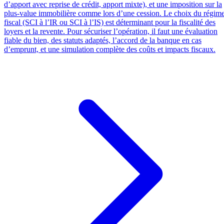
d’apport avec reprise de crédit, apport mixte), et une imposition sur la
plus-value immobilière comme lors d’une cession. Le choix du régim
fiscal (SCI à l’IR ou SCI à l’IS) est déterminant pour la fiscalité des
loyers et la revente. Pour sécuriser l’opération, il faut une évaluation
fiable du bien, des statuts adaptés, l’accord de la banque en cas
d’emprunt, et une simulation complète des coûts et impacts fiscaux.