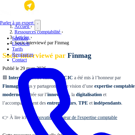
Aller au contenu principal
Parler à un expert
Accueil
›
Ressources comptabilité
›
Articles
›
Services
Socic interviewé par Finmag
Logiciels
Tarifs
Socic interviewé par
Finmag
Ressources
Contact
Publié le
29 mars 2026
🟦
Interview :
notre cabinet
SOCIC
a été mis à l’honneur par
Finmag
! Nous y partageons notre vision d’une
expertise comptable
moderne
, centrée sur l’
innovation
, la
digitalisation
et
l’accompagnement des
entrepreneurs
,
TPE
et
indépendants
.
👉 À lire ici :
L'innovation au cœur de l'expertise comptable