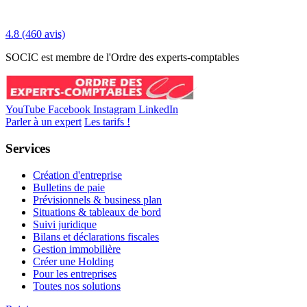
4.8
(460 avis)
SOCIC est membre de l'Ordre des experts-comptables
YouTube
Facebook
Instagram
LinkedIn
Parler à un expert
Les tarifs !
Services
Création d'entreprise
Bulletins de paie
Prévisionnels & business plan
Situations & tableaux de bord
Suivi juridique
Bilans et déclarations fiscales
Gestion immobilière
Créer une Holding
Pour les entreprises
Toutes nos solutions