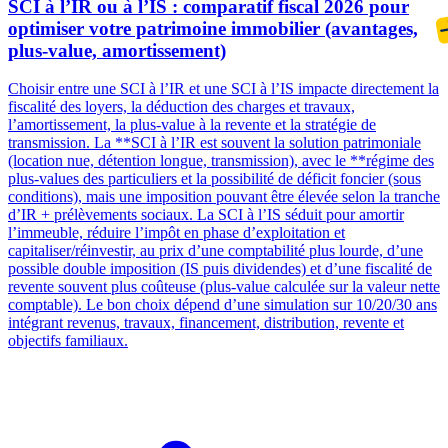
SCI à l’IR ou à l’IS : comparatif fiscal 2026 pour
optimiser votre patrimoine immobilier (avantages,
plus-value, amortissement)
Choisir entre une SCI à l’IR et une SCI à l’IS impacte directement la
fiscalité des loyers, la déduction des charges et travaux,
l’amortissement, la plus-value à la revente et la stratégie de
transmission. La **SCI à l’IR est souvent la solution patrimoniale
(location nue, détention longue, transmission), avec le **régime des
plus-values des particuliers et la possibilité de déficit foncier (sous
conditions), mais une imposition pouvant être élevée selon la tranche
d’IR + prélèvements sociaux. La SCI à l’IS séduit pour amortir
l’immeuble, réduire l’impôt en phase d’exploitation et
capitaliser/réinvestir, au prix d’une comptabilité plus lourde, d’une
possible double imposition (IS puis dividendes) et d’une fiscalité de
revente souvent plus coûteuse (plus-value calculée sur la valeur nette
comptable). Le bon choix dépend d’une simulation sur 10/20/30 ans
intégrant revenus, travaux, financement, distribution, revente et
objectifs familiaux.