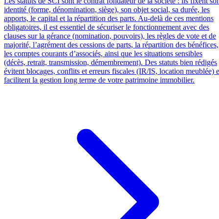
Les statuts de SCI sont le contrat fondateur de la société : ils fixent so
identité (forme, dénomination, siège), son objet social, sa durée, les
apports, le capital et la répartition des parts. Au-delà de ces mentions
obligatoires, il est essentiel de sécuriser le fonctionnement avec des
clauses sur la gérance (nomination, pouvoirs), les règles de vote et de
majorité, l’agrément des cessions de parts, la répartition des bénéfices,
les comptes courants d’associés, ainsi que les situations sensibles
(décès, retrait, transmission, démembrement). Des statuts bien rédigés
évitent blocages, conflits et erreurs fiscales (IR/IS, location meublée) e
facilitent la gestion long terme de votre patrimoine immobilier.