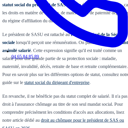
statut social du président de SASU
. Cette étape est déterminante, ca
les droits en matière de maladie, de maternité ou de paternité dépende
du régime d'affiliation du dirigeant.
Le président de SASU est rattaché au
régime général de la Sécurité
sociale
lorsqu'il perçoit une rémunération. On parle alors de
dirigeant
assimilé salarié
. Cette expression signifie qu'il est traité comme un
04 65 84 85 89
salarié pour une grande partie de sa protection sociale : maladie,
maternité, invalidité, décès, retraite de base et retraite complémentaire.
Pour en savoir plus sur les différentes options de statut, consultez notr
guide sur le
statut social du dirigeant d'entreprise
.
En revanche, il ne bénéficie pas du statut complet de salarié. Il n'a pas
droit à l'assurance chômage au titre de son seul mandat social. Pour
comprendre précisément les conditions d'accès aux allocations, lisez
notre article dédié au
droit au chômage pour le président de SAS ou