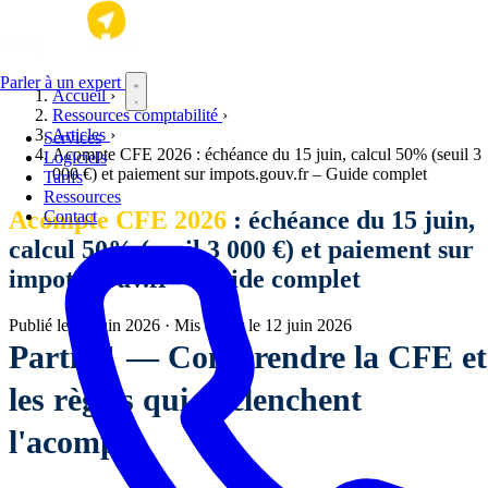
Aller au contenu principal
Parler à un expert
Accueil
›
Ressources comptabilité
›
Articles
›
Services
Acompte CFE 2026 : échéance du 15 juin, calcul 50% (seuil 3
Logiciels
000 €) et paiement sur impots.gouv.fr – Guide complet
Tarifs
Ressources
Acompte CFE 2026
: échéance du 15 juin,
Contact
calcul 50% (seuil 3 000 €) et paiement sur
impots.gouv.fr – Guide complet
Publié le
10 juin 2026
·
Mis à jour le
12 juin 2026
Partie 1 — Comprendre la CFE et
les règles qui déclenchent
l'acompte