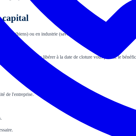
 capital
n nature (biens) ou en industrie (savoir-faire). Chaque type d'apport a s
ntion si celui-ci n'est pas libérer à la date de cloture vous perdez le bén
ité de l'entreprise.
s.
ssaire.