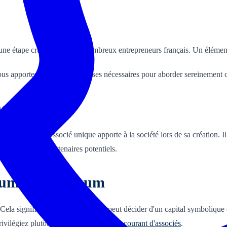
une étape cruciale pour de nombreux entrepreneurs français. Un élément cl
 apportera toutes les réponses nécessaires pour aborder sereinement c
une SASU ?
-faire que l'associé unique apporte à la société lors de sa création. Il rep
et rassurer les partenaires potentiels.
imum et maximum
 Cela signifie que l'associé unique peut décider d'un capital symboliqu
Privilégiez plutôt des
apports en compte courant d'associés
.