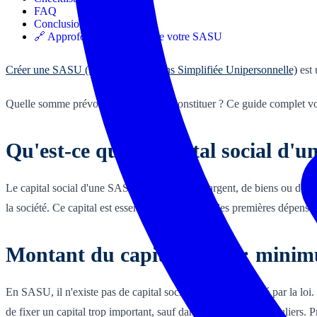
FAQ
Conclusion
🔗 Approfondir la fiscalité de votre SASU
Créer une SASU (Société par Actions Simplifiée Unipersonnelle)
est 
Quelle somme prévoir ? Comment le constituer ? Ce guide complet vous
Qu'est-ce que le capital social d'
Le capital social d'une SASU est la somme d'argent, de biens ou de savoir
la société. Ce capital est essentiel pour financer les premières dépenses 
Montant du capital social : min
En SASU, il n'existe pas de capital social minimum imposé par la loi.
de fixer un capital trop important, sauf dans des cas très particuliers. 