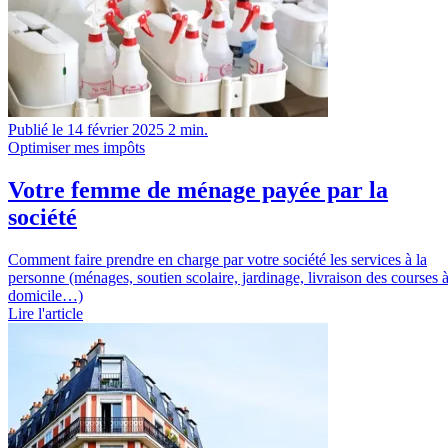
Publié le 14 février 2025
2 min.
Optimiser mes impôts
Votre femme de ménage payée par la
société
Comment faire prendre en charge par votre société les services à la
personne (ménages, soutien scolaire, jardinage, livraison des courses 
domicile…)
Lire l'article