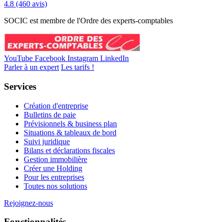
4.8
(460 avis)
SOCIC est membre de l'Ordre des experts-comptables
YouTube
Facebook
Instagram
LinkedIn
Parler à un expert
Les tarifs !
Services
Création d'entreprise
Bulletins de paie
Prévisionnels & business plan
Situations & tableaux de bord
Suivi juridique
Bilans et déclarations fiscales
Gestion immobilière
Créer une Holding
Pour les entreprises
Toutes nos solutions
Rejoignez-nous
Fonctionnalités