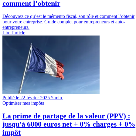
comment l’obtenir
Découvrez ce qu’est le mémento fiscal, son rôle et comment l’obtenir
pour votre entreprise. Guide complet pour entrepreneurs et auto-
entrepreneurs.
Lire l'article
Publié le 22 février 2025
5 min.
Optimiser mes impôts
La prime de partage de la valeur (PPV) :
jusqu'à 6000 euros net + 0% charges + 0%
impôt