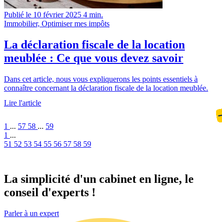
Publié le 10 février 2025
4 min.
Immobilier, Optimiser mes impôts
La déclaration fiscale de la location
meublée : Ce que vous devez savoir
Dans cet article, nous vous expliquerons les points essentiels à
connaître concernant la déclaration fiscale de la location meublée.
Lire l'article
1
...
57
58
...
59
1
...
51
52
53
54
55
56
57
58
59
La simplicité d'un cabinet
en ligne
, le
conseil d'experts !
Parler à un expert