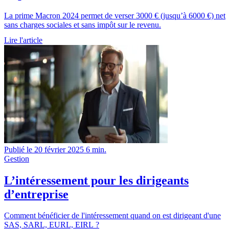
La prime Macron 2024 permet de verser 3000 € (jusqu’à 6000 €) net
sans charges sociales et sans impôt sur le revenu.
Lire l'article
Publié le 20 février 2025
6 min.
Gestion
L’intéressement pour les dirigeants
d’entreprise
Comment bénéficier de l'intéressement quand on est dirigeant d'une
SAS, SARL, EURL, EIRL ?