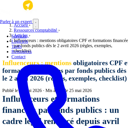
Aller au contenu principal
Parler à un expert
Accueil
›
Ressources comptabilité
›
Articles
›
Services
Influenceurs : mentions obligatoires CPF et formations financée
Logiciels
par fonds publics dès le 2 avril 2026 (règles, exemples,
Tarifs
checklist)
Ressources
Contact
Influenceurs : mentions
obligatoires CPF e
formations financées par fonds publics dès
le 2 avril 2026 (règles, exemples, checklist)
Publié le
23 mai 2026
·
Mis à jour le
25 mai 2026
Influenceurs et formations
financées par fonds publics : un
cadre légal renforcé depuis avril