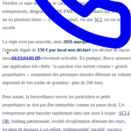
Derrière ce sujet technique se cache un enjeu très concret pour les
entrepreneurs, dirigeants de TPE/PME et indépendants qui détiennent
un ou plusieurs biens — à titre personnel, via une
SCI
, ou via une
société.
La règle n'est pas nouvelle, mais
2026 marque un tournant
:
l'amende légale de
150 € par local non déclaré
(ou déclaré de façon
04 65 84 85 89
inexacte) devient effectivement activable. En pratique, Bercy annonce
une application très ciblée : la sanction vise surtout certains « grands
propriétaires », notamment des personnes morales détenant un volum
important de lots (ordre de grandeur : plus de 200 lots).
Pour autant, la bienveillance envers les particuliers et petits
propriétaires ne doit pas être interprétée comme un passe-droit. Un
entrepreneur peut basculer rapidement dans une zone à risque :
SCI à
l'IR
, holding patrimoniale, société d'exploitation détenant des murs,
location de bureaux à soi-même, multipropriété, meublé, vacance