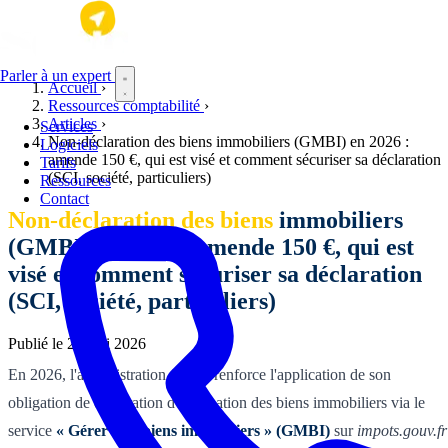
Aller au contenu principal
Parler à un expert
Accueil
›
Ressources comptabilité
›
Articles
›
Services
Non-déclaration des biens immobiliers (GMBI) en 2026 :
Logiciels
amende 150 €, qui est visé et comment sécuriser sa déclaration
Tarifs
(SCI, société, particuliers)
Ressources
Contact
Non-déclaration des biens
immobiliers
(GMBI) en 2026 : amende 150 €, qui est
visé et comment sécuriser sa déclaration
(SCI, société, particuliers)
Publié le
25 mai 2026
En 2026, l'administration fiscale renforce l'application de son
obligation de déclaration d'occupation des biens immobiliers via le
service
« Gérer mes biens immobiliers » (GMBI)
sur
impots.gouv.fr