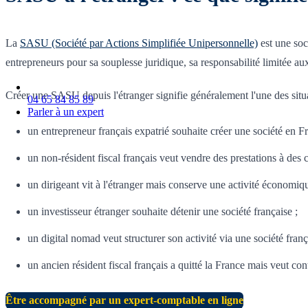
La
SASU (Société par Actions Simplifiée Unipersonnelle)
est une soc
entrepreneurs pour sa souplesse juridique, sa responsabilité limitée au
Créer une SASU depuis l'étranger signifie généralement l'une des situa
04 65 84 85 89
Parler à un expert
un entrepreneur français expatrié souhaite créer une société en Fr
un non-résident fiscal français veut vendre des prestations à des cl
un dirigeant vit à l'étranger mais conserve une activité économiq
un investisseur étranger souhaite détenir une société française ;
un digital nomad veut structurer son activité via une société franç
un ancien résident fiscal français a quitté la France mais veut co
Être accompagné par un expert-comptable en ligne