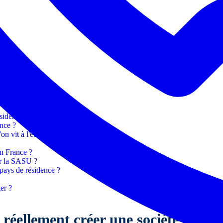
e
?
sident ?
ance ?
n vit à l'étranger ?
en France ?
er la SASU ?
pays de résidence ?
er ?
 réellement créer une société frança