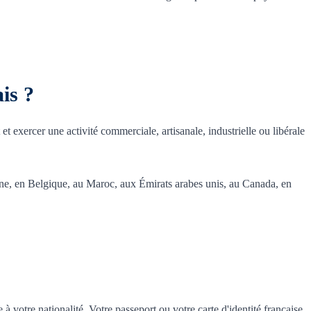
is ?
 et exercer une activité commerciale, artisanale, industrielle ou libérale
gne, en Belgique, au Maroc, aux Émirats arabes unis, au Canada, en
 à votre nationalité. Votre passeport ou votre carte d'identité française