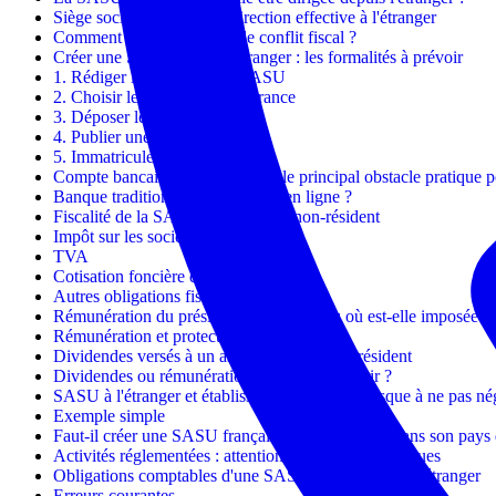
Siège social en France et direction effective à l'étranger
Comment limiter le risque de conflit fiscal ?
Créer une SASU depuis l'étranger : les formalités à prévoir
1. Rédiger les statuts de la SASU
2. Choisir le siège social en France
3. Déposer le capital social
4. Publier une annonce légale
5. Immatriculer la société
Compte bancaire professionnel : le principal obstacle pratique
Banque traditionnelle ou banque en ligne ?
Fiscalité de la SASU créée par un non-résident
Impôt sur les sociétés
TVA
Cotisation foncière des entreprises
Autres obligations fiscales
Rémunération du président non-résident : où est-elle imposée ?
Rémunération et protection sociale
Dividendes versés à un associé unique non-résident
Dividendes ou rémunération : comment choisir ?
SASU à l'étranger et établissement stable : le risque à ne pas né
Exemple simple
Faut-il créer une SASU française ou une société dans son pays 
Activités réglementées : attention aux règles spécifiques
Obligations comptables d'une SASU dirigée depuis l'étranger
Erreurs courantes