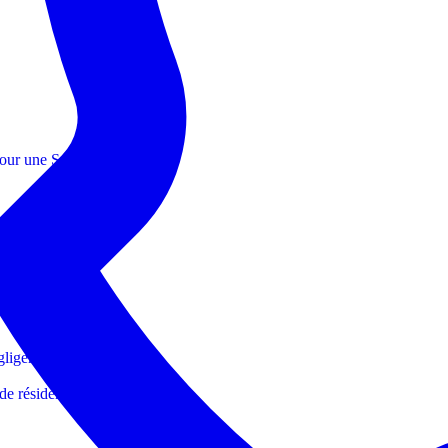
 pour une SASU à l'étranger
gliger
de résidence ?