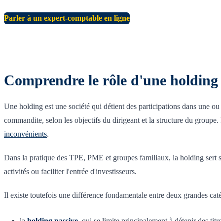
Parler à un expert-comptable en ligne
Comprendre le rôle d'une holding
Une holding est une société qui détient des participations dans une ou
commandite, selon les objectifs du dirigeant et la structure du groupe
inconvénients
.
Dans la pratique des TPE, PME et groupes familiaux, la holding sert sou
activités ou faciliter l'entrée d'investisseurs.
Il existe toutefois une différence fondamentale entre deux grandes caté
la
holding passive
, qui se limite principalement à détenir des tit