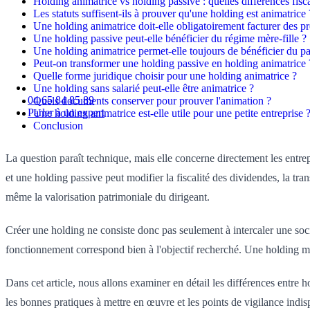
Holding animatrice vs holding passive : quelles différences fisc
Les statuts suffisent-ils à prouver qu'une holding est animatrice 
Une holding animatrice doit-elle obligatoirement facturer des pr
Une holding passive peut-elle bénéficier du régime mère-fille ?
Une holding animatrice permet-elle toujours de bénéficier du pa
Peut-on transformer une holding passive en holding animatrice 
Quelle forme juridique choisir pour une holding animatrice ?
Une holding sans salarié peut-elle être animatrice ?
04 65 84 85 89
Quels documents conserver pour prouver l'animation ?
Parler à un expert
Une holding animatrice est-elle utile pour une petite entreprise 
Conclusion
La question paraît technique, mais elle concerne directement les entrep
et une holding passive peut modifier la fiscalité des dividendes, la tran
même la valorisation patrimoniale du dirigeant.
Créer une holding ne consiste donc pas seulement à intercaler une sociét
fonctionnement correspond bien à l'objectif recherché. Une holding ma
Dans cet article, nous allons examiner en détail les différences entre ho
les bonnes pratiques à mettre en œuvre et les points de vigilance indis