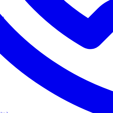
r ?
chauffage