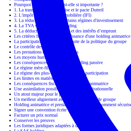
Pourquoi cette distinction est-elle si importante ?
1. La transmission d'entreprise et le pacte Dutreil
2. L'impôt sur la fortune immobilière (IFI)
3. La réduction d'impôt et certains régimes d'investissement
4. La TVA sur les frais de holding
5. La déductibilité des charges et des intérêts d’emprunt
Les critères fiscaux de reconnaissance d'une holding animatrice
La participation active à la conduite de la politique du groupe
Le contrôle des filiales
Les prestations de services internes
Les moyens humains et matériels
Les conséquences fiscales d'une holding passive
Le régime mère-fille
Le régime des plus-values sur titres de participation
Les limites en matière de transmission
Les conséquences fiscales d'une holding animatrice
Une assimilation possible à une société opérationnelle
Un atout majeur pour le pacte Dutreil
Un meilleur alignement avec la gouvernance de groupe
Holding animatrice et prestations de services : comment sécuris
Signer une convention écrite
Facturer un prix normal
Conserver les preuves
Les formes juridiques adaptées à une holding
La SAS holding