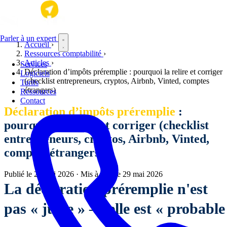
Aller au contenu principal
Parler à un expert
Accueil
›
Ressources comptabilité
›
Articles
›
Services
Déclaration d’impôts préremplie : pourquoi la relire et corriger
Logiciels
(checklist entrepreneurs, cryptos, Airbnb, Vinted, comptes
Tarifs
étrangers)
Ressources
Contact
Déclaration d’impôts préremplie
:
pourquoi la relire et corriger (checklist
entrepreneurs, cryptos, Airbnb, Vinted,
comptes étrangers)
Publié le
24 mai 2026
·
Mis à jour le
29 mai 2026
La déclaration préremplie n'est
pas « juste » — elle est « probable